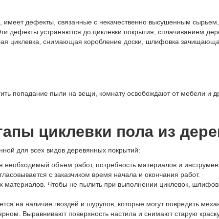
и, имеет дефекты, связанные с некачественно высушенным сырьем,
Эти дефекты устраняются до циклевки покрытия, сплачиванием дер
ая циклевка, снимающая коробление доски, шлифовка зачищающая н
тить попадание пыли на вещи, комнату освобождают от мебели и 
тапы циклевки пола из дере
нной для всех видов деревянных покрытий:
я необходимый объем работ, потребность материалов и инструмен
гласовывается с заказчиком время начала и окончания работ.
ых материалов. Чтобы не пылить при выполнении циклевок, шлифо
тся на наличие гвоздей и шурупов, которые могут повредить механ
ерном. Выравнивают поверхность настила и снимают старую краску