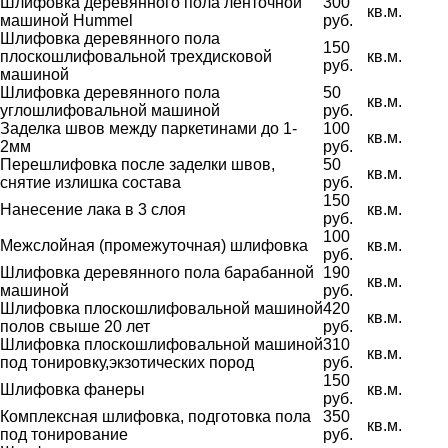
Шлифовка деревянного пола ленточной
300
кв.м.
машиной Hummel
руб.
Шлифовка деревянного пола
150
плоскошлифовальной трехдисковой
кв.м.
руб.
машиной
Шлифовка деревянного пола
50
кв.м.
углошлифовальной машиной
руб.
Заделка швов между паркетинами до 1-
100
кв.м.
2мм
руб.
Перешлифовка после заделки швов,
50
кв.м.
снятие излишка состава
руб.
150
Нанесение лака в 3 слоя
кв.м.
руб.
100
Межслойная (промежуточная) шлифовка
кв.м.
руб.
Шлифовка деревянного пола барабанной
190
кв.м.
машиной
руб.
Шлифовка плоскошлифовальной машиной
420
кв.м.
полов свыше 20 лет
руб.
Шлифовка плоскошлифовальной машиной
310
кв.м.
под тонировку,экзотических пород
руб.
150
Шлифовка фанеры
кв.м.
руб.
Комплексная шлифовка, подготовка пола
350
кв.м.
под тонирование
руб.